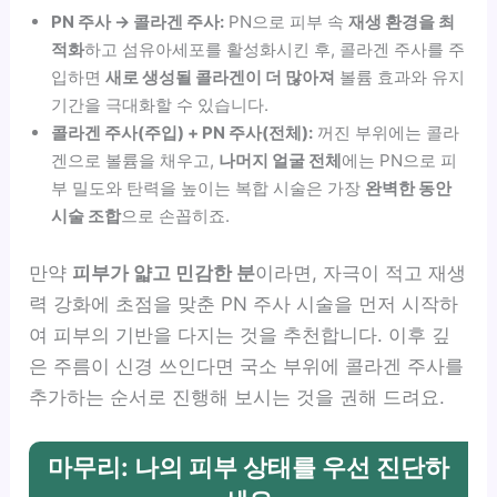
PN 주사 → 콜라겐 주사:
PN으로 피부 속
재생 환경을 최
적화
하고 섬유아세포를 활성화시킨 후, 콜라겐 주사를 주
입하면
새로 생성될 콜라겐이 더 많아져
볼륨 효과와 유지
기간을 극대화할 수 있습니다.
콜라겐 주사(주입) + PN 주사(전체):
꺼진 부위에는 콜라
겐으로 볼륨을 채우고,
나머지 얼굴 전체
에는 PN으로 피
부 밀도와 탄력을 높이는 복합 시술은 가장
완벽한 동안
시술 조합
으로 손꼽히죠.
만약
피부가 얇고 민감한 분
이라면, 자극이 적고 재생
력 강화에 초점을 맞춘 PN 주사 시술을 먼저 시작하
여 피부의 기반을 다지는 것을 추천합니다. 이후 깊
은 주름이 신경 쓰인다면 국소 부위에 콜라겐 주사를
추가하는 순서로 진행해 보시는 것을 권해 드려요.
마무리: 나의 피부 상태를 우선 진단하