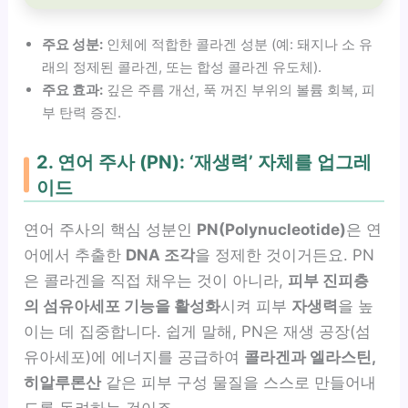
주요 성분:
인체에 적합한 콜라겐 성분 (예: 돼지나 소 유
래의 정제된 콜라겐, 또는 합성 콜라겐 유도체).
주요 효과:
깊은 주름 개선, 푹 꺼진 부위의 볼륨 회복, 피
부 탄력 증진.
2. 연어 주사 (PN): ‘재생력’ 자체를 업그레
이드
연어 주사의 핵심 성분인
PN(Polynucleotide)
은 연
어에서 추출한
DNA 조각
을 정제한 것이거든요. PN
은 콜라겐을 직접 채우는 것이 아니라,
피부 진피층
의 섬유아세포 기능을 활성화
시켜 피부
자생력
을 높
이는 데 집중합니다. 쉽게 말해, PN은 재생 공장(섬
유아세포)에 에너지를 공급하여
콜라겐과 엘라스틴,
히알루론산
같은 피부 구성 물질을 스스로 만들어내
도록 독려하는 것이죠.