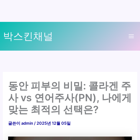
콘
박스킨채널
텐
Ma
츠
로
Me
건
너
뛰
동안 피부의 비밀: 콜라겐 주
기
사 vs 연어주사(PN), 나에게
맞는 최적의 선택은?
글쓴이
admin
/
2025년 12월 05일