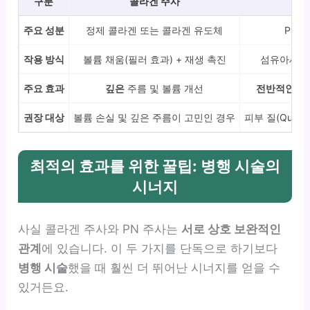
구분
콜라겐 주사
주요 성분
정제 콜라겐 또는 콜라겐 유도체
PN(
작용 방식
볼륨 채움(필러 효과) + 재생 촉진
섬유아세포 
주요 효과
깊은
주름 및 볼륨 개선
전반적인
피부
권장 대상
볼륨 손실 및 깊은 주름이 고민인 경우
피부 질(Qual
최적의 효과를 위한 꿀팁: 병행 시술의
시너지
사실 콜라겐 주사와 PN 주사는
서로 상호 보완적인
관계
에 있습니다. 이 두 가지를 단독으로 하기보다
병행 시술
했을 때 훨씬 더 뛰어난 시너지를 얻을 수
있거든요.