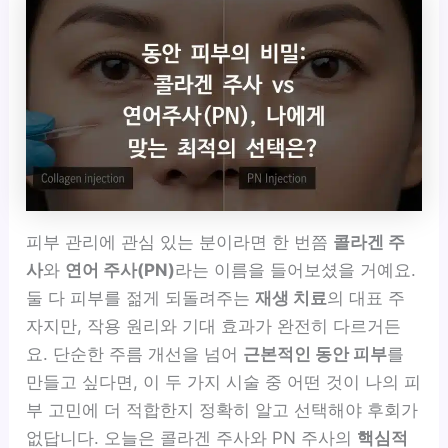
피부 관리에 관심 있는 분이라면 한 번쯤
콜라겐 주
사
와
연어 주사(PN)
라는 이름을 들어보셨을 거예요.
둘 다 피부를 젊게 되돌려주는
재생 치료
의 대표 주
자지만, 작용 원리와 기대 효과가 완전히 다르거든
요. 단순한 주름 개선을 넘어
근본적인 동안 피부
를
만들고 싶다면, 이 두 가지 시술 중 어떤 것이 나의 피
부 고민에 더 적합한지 정확히 알고 선택해야 후회가
없답니다. 오늘은 콜라겐 주사와 PN 주사의
핵심적