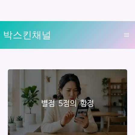
콘
박스킨채널
텐
Ma
츠
로
Me
건
너
뛰
기