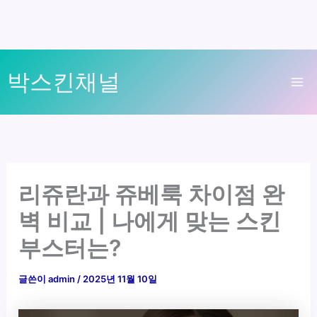
콘
박스킨채널
텐
Ma
츠
로
Me
건
너
뛰
리쥬란과 쥬베룩 차이점 완
기
벽 비교 | 나에게 맞는 스킨
부스터는?
글쓴이
admin
/
2025년 11월 10일