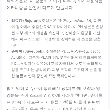
작되거든요. 이 성분의 차이가 피부 속에서 작용하는
메커니즘을 완전히 다르게 만듭니다.
리쥬란 (Rejuran):
주성분은 PN(
Polynucleotide
), 즉 연
어 정소에서 추출한 DNA 조각이에요. 이 PN 성분은 손상
된 피부 세포의 재생을 촉진하고, 진피층의 환경을 개선
해서 피부 스스로의 ‘자생력’을 강화하는 데 초점을 맞춥
니다.
쥬베룩 (JuveLook):
주성분은 PDLLA(
Poly-D,L-Lactic
Acid
)라는 고분자 PLA와 히알루론산(HA)의 복합체예요.
PDLLA 입자가 섬유아세포를 자극해서 새로운 콜라겐 합
성을 유도하는 방식이죠. 피부 조직의 ‘구조적 개선’을 통
한 볼륨과 탄력 증진이 주된 목적입니다.
쉽게 말해 리쥬란이 황폐해진 땅(피부)에 보약과 영
양분을 주어 스스로 건강하게 자라게 한다면, 쥬베룩
은 땅 속에 새로운 지지대(콜라겐)를 만들어 탄탄하
게 구조를 세우는 방식이라고 이해하시면 됩니다.