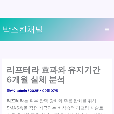
콘
박스킨채널
텐
Ma
츠
로
Me
건
너
뛰
리프테라 효과와 유지기간
기
6개월 실체 분석
글쓴이
admin
/
2025년 09월 07일
리프테라
는 피부 탄력 강화와 주름 완화를 위해
SMAS층을 직접 자극하는 비침습적 리프팅 시술로,