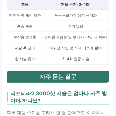
항목
한 달 주기 (3~4회)
피부 탄력 개선 효과
높음 – 콜라겐 생성 극대화
보통
통증 수준
거의 없음
부작용 발생률
경미한 붉음증 및 부기 (2~3일 내 회복)
시술 후 관리
자외선 차단 및 자극 최소화 필수
총 시술 횟수
3~4회 집중 시술
자주 묻는 질문
리프테라2 3000샷 시술은 얼마나 자주 받
아야 하나요?
피부 재생 주기를 고려해 한 달 간격으로 3~4회 시