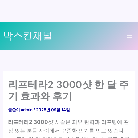
콘
박스킨채널
텐
Ma
츠
로
Me
건
너
뛰
리프테라2 3000샷 한 달 주
기
기 효과와 후기
글쓴이
admin
/
2025년 09월 14일
리프테라2 3000샷
시술은 피부 탄력과 리프팅에 관
심 있는 분들 사이에서 꾸준한 인기를 얻고 있습니