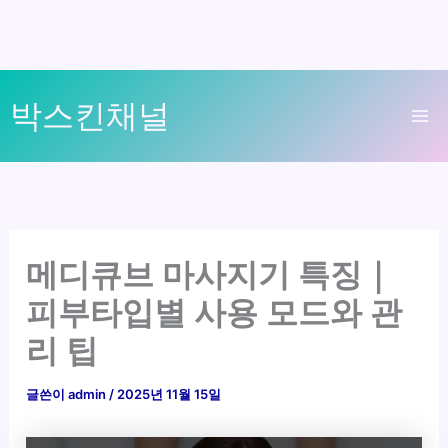
콘
박스킨채널
텐
Ma
츠
로
Me
건
너
뛰
메디큐브 마사지기 특징｜
기
피부타입별 사용 모드와 관
리 팁
글쓴이
admin
/
2025년 11월 15일