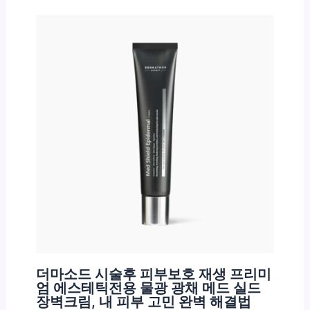
더마소드 시술후 피부보호 재생 프리미
엄 에스테틱전용 물광 광채 메드 실드
장벽크림, 내 피부 고민 완벽 해결법