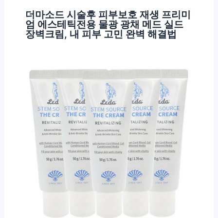
더마소드 시술후 피부보호 재생 프리미
엄 에스테틱전용 물광 광채 메드 실드
장벽크림, 내 피부 고민 완벽 해결법