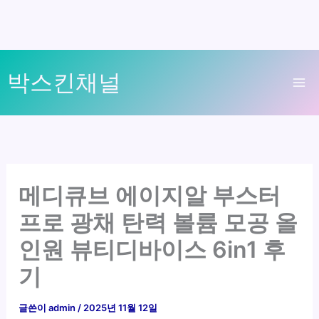
콘
박스킨채널
텐
Ma
츠
로
Me
건
너
뛰
메디큐브 에이지알 부스터
기
프로 광채 탄력 볼륨 모공 올
인원 뷰티디바이스 6in1 후
기
글쓴이
admin
/
2025년 11월 12일