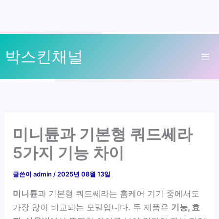
콘
박스킨채널
텐
Ma
츠
로
Me
건
너
뛰
미니튠과 기본형 쿼드쎄라
기
5가지 기능 차이
글쓴이
admin
/
2025년 08월 13일
미니튠
과 기본형 쿼드쎄라는 홈케어 기기 중에서도
가장 많이 비교되는 모델입니다. 두 제품은
기능, 효