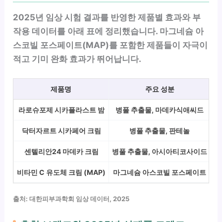
2025년 임상 시험 결과를 반영한 제품별 효과와 부
작용 데이터를 아래 표에 정리했습니다. 마그네슘 아
스코빌 포스페이트(MAP)를 포함한 제품들이 자극이
적고 기미 완화 효과가 뛰어납니다.
제품명
주요 성분
임
라로슈포제 시카플라스트 밤
병풀 추출물, 마데카식애씨드
닥터자르트 시카페어 크림
병풀 추출물, 판테놀
센텔리안24 마데카 크림
병풀 추출물, 아시아티코사이드
비타민 C 유도체 크림 (MAP)
마그네슘 아스코빌 포스페이트
출처: 대한피부과학회 임상 데이터, 2025