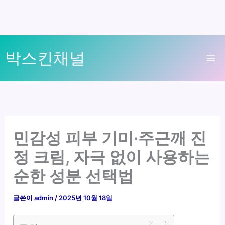
콘
박스킨채널
텐
Ma
츠
로
Me
건
너
뛰
민감성 피부 기미·주근깨 진
기
정 크림, 자극 없이 사용하는
순한 성분 선택법
글쓴이
admin
/
2025년 10월 18일