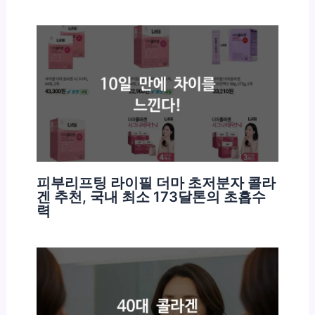
피부리프팅 라이필 더마 초저분자 콜라
겐 추천, 국내 최소 173달톤의 초흡수
력