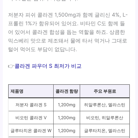
저분자 피쉬 콜라겐 1,500mg과 함께 글리신 4%, L-
프롤린 1%가 함유되어 있어요. 비타민 C도 함께 들
어 있어서 콜라겐 합성을 돕는 역할을 하죠. 상큼한
믹스베리 맛으로 제조돼서 물에 타서 먹거나 그대로
털어 먹어도 부담이 없답니다.
👉
콜라겐 파우더 S 최저가 비교
제품명
콜라겐 함량
주요 부원료
저분자 콜라겐 S
1,200mg
히알루론산, 엘라스틴
비오틴 콜라겐 V
1,200mg
비오틴, 히알루론산
샤
글루타치온 콜라겐 W
1,200mg
글루타치온, 엘라스틴