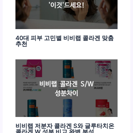
40대 피부 고민별 비비랩 콜라겐 맞춤
추천
비비랩 저분자 콜라겐 S와 글루타치온
콜라겐 W 성분 비교 완벽 분석