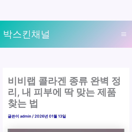
콘
박스킨채널
텐
Ma
츠
로
Me
건
너
뛰
비비랩 콜라겐 종류 완벽 정
기
리, 내 피부에 딱 맞는 제품
찾는 법
글쓴이
admin
/
2026년 01월 13일