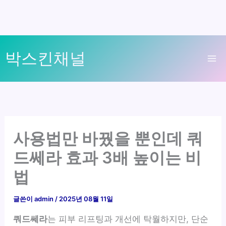
콘
박스킨채널
텐
Ma
츠
로
Me
건
너
뛰
사용법만 바꿨을 뿐인데 쿼
기
드쎄라 효과 3배 높이는 비
법
글쓴이
admin
/
2025년 08월 11일
쿼드쎄라
는 피부 리프팅과 개선에 탁월하지만, 단순