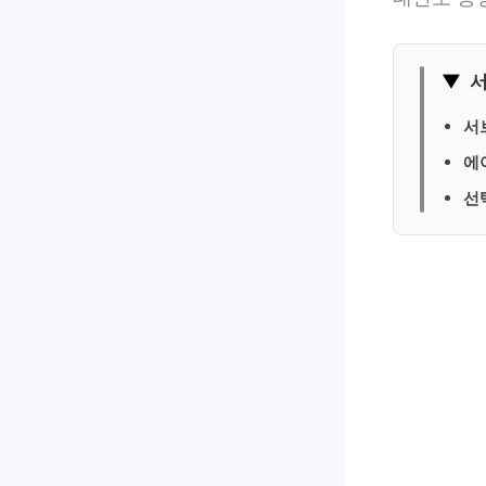
▼
서
서
에
선