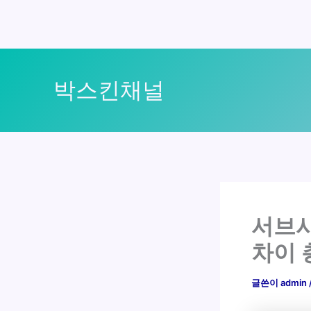
콘
텐
박스킨채널
츠
로
건
너
뛰
기
서브시
차이 
글쓴이
admin