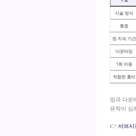
시술 방식
통증
멍 지속 기간
다운타임
1회 비용
적합한 흉터
멍과 다운
유착이 심
👉
서브시전