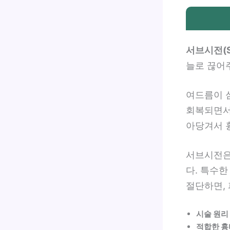
서브시전(Su
늘로 끊어
여드름이 
회복되면서
아당겨서 
서브시전은
다. 특수한
절단하면,
시술 원리
적합한 흉