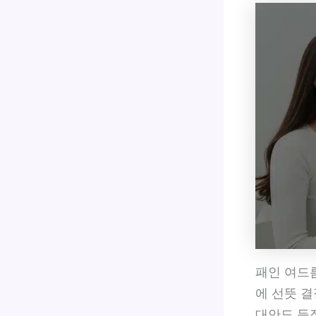
패인 여드
에 선뜻 
대안도 등