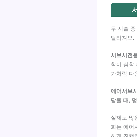
두 시술 중
달라져요.
서브시전을
착이 심할
가처럼 다
에어서브시
담될 때, 
실제로 많은
회는 에어
하게 진행