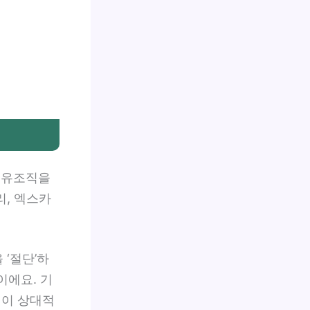
섬유조직을
, 엑스카
‘절단’하
이에요. 기
멍이 상대적