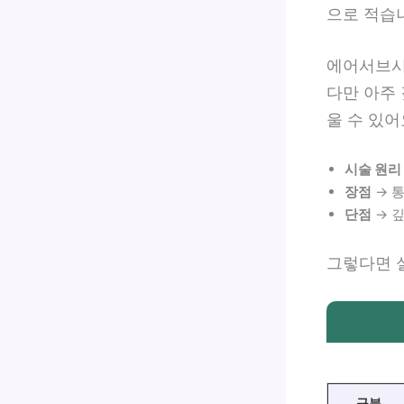
으로 적습
에어서브시
다만 아주
울 수 있어
시술 원리
장점
→ 
단점
→ 
그렇다면 
구분