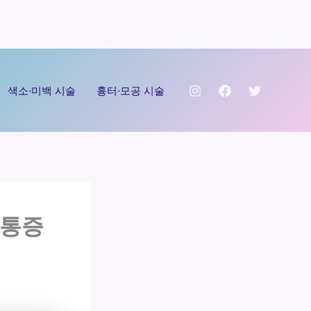
색소·미백 시술
흉터·모공 시술
·통증