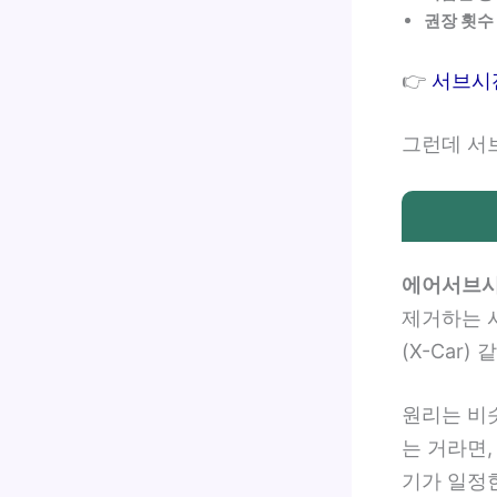
권장 횟수
👉
서브시전
그런데 서
에어서브
제거하는 
(X-Car
원리는 비
는 거라면
기가 일정