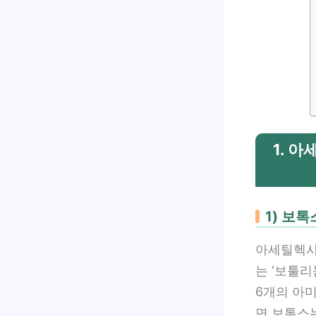
1. 
1) 보
아세틸헥사
는 ‘보툴리
6개의 아
면 보톡스는