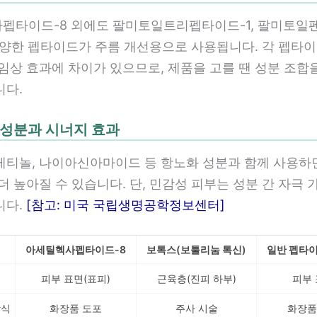
펩타이드-8 외에도 팔미토일트리펩타이드-1, 팔미토일
 다양한 펩타이드가 주름 개선용으로 사용됩니다. 각 펩타
임상 효과에 차이가 있으므로, 제품을 고를 땐 성분 조합
니다.
조 성분과 시너지 효과
 레티놀, 나이아신아마이드 등 항노화 성분과 함께 사용하
더 높아질 수 있습니다. 단, 민감성 피부는 성분 간 자극 
니다.
[참고: 미국 국립생명공학정보센터]
아세틸헥사펩타이드-8
보톡스(보툴리눔 톡신)
일반 펩타
피부 표면(표피)
근육층(진피 하부)
피부
방식
화장품 도포
주사 시술
화장품