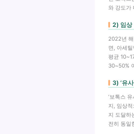
와 강도가
2) 임
2022년 해외
면, 아세
평균 10~
30~50%
3) ‘유
‘보톡스 유
지, 임상
지 도달하
전히 동일