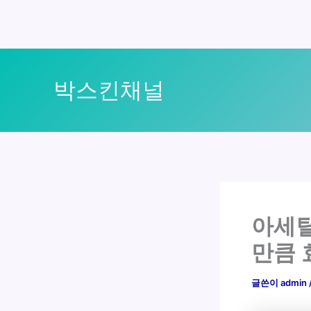
콘
텐
박스킨채널
츠
로
건
너
뛰
기
아세틸
만큼 
글쓴이
admin