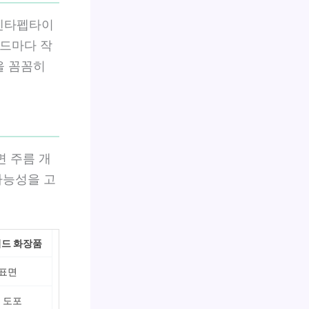
펜타펩타이
이드마다 작
을 꼼꼼히
면 주름 개
가능성을 고
이드 화장품
 표면
 도포