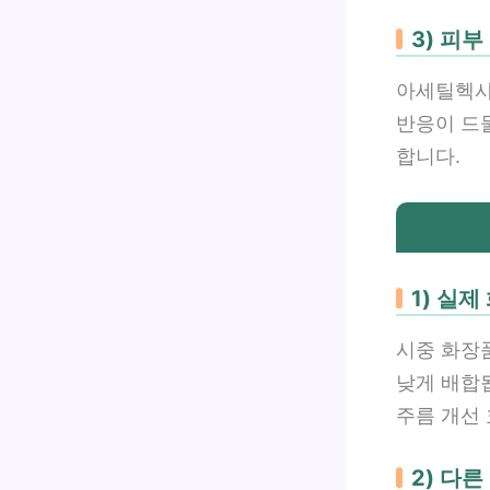
3) 피부
아세틸헥사
반응이 드
합니다.
1) 실제
시중 화장품
낮게 배합
주름 개선
2) 다