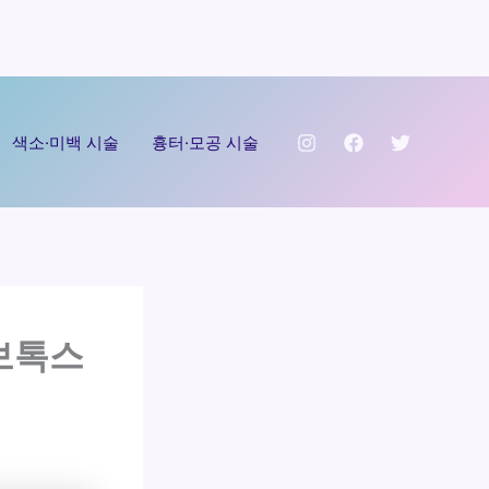
색소·미백 시술
흉터·모공 시술
보톡스