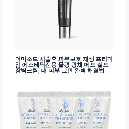
더마소드 시술후 피부보호 재생 프리미
엄 에스테틱전용 물광 광채 메드 실드
장벽크림, 내 피부 고민 완벽 해결법