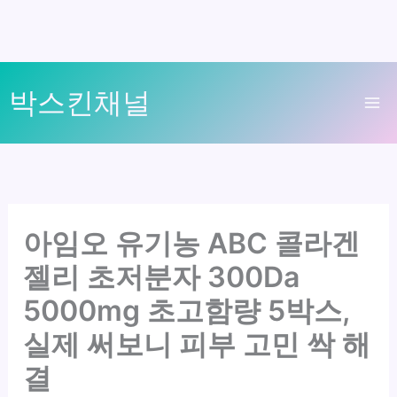
콘
박스킨채널
텐
Ma
츠
로
Me
건
너
뛰
아임오 유기농 ABC 콜라겐
기
젤리 초저분자 300Da
5000mg 초고함량 5박스,
실제 써보니 피부 고민 싹 해
결