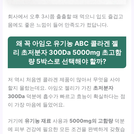
회사에서 오후 3시쯤 출출할 때 먹으니 입도 즐겁고
몸에도 좋은 느낌이 들어 만족도가 컸답니다.
왜 꼭 아임오 유기농 ABC 콜라겐 젤
리 초저분자 300Da 5000mg 초고함
량 5박스로 선택해야 할까?
저 역시 처음엔 콜라겐 제품이 많아서 무엇을 사야
할지 몰랐는데요. 아임오 젤리가 가진
초저분자
300Da
덕분에 흡수가 빠르고 효능이 확실하다는 점
이 가장 마음에 들었어요.
거기에
유기농 재료
사용과
5000mg의 고함량
덕분
에 피부 건강에 필요한 모든 조건을 완벽하게 갖췄습