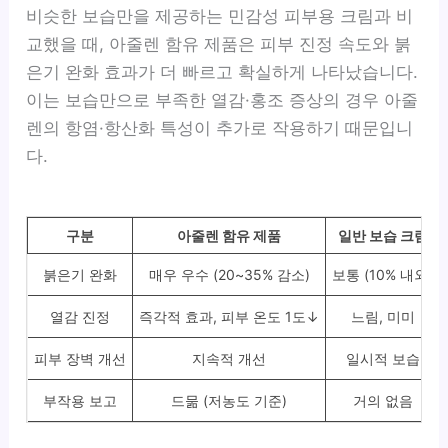
비슷한 보습만을 제공하는 민감성 피부용 크림과 비
교했을 때, 아줄렌 함유 제품은 피부 진정 속도와 붉
은기 완화 효과가 더 빠르고 확실하게 나타났습니다.
이는 보습만으로 부족한 열감·홍조 증상의 경우 아줄
렌의 항염·항산화 특성이 추가로 작용하기 때문입니
다.
구분
아줄렌 함유 제품
일반 보습 크림
붉은기 완화
매우 우수 (20~35% 감소)
보통 (10% 내외)
열감 진정
즉각적 효과, 피부 온도 1도↓
느림, 미미
피부 장벽 개선
지속적 개선
일시적 보습
부작용 보고
드묾 (저농도 기준)
거의 없음