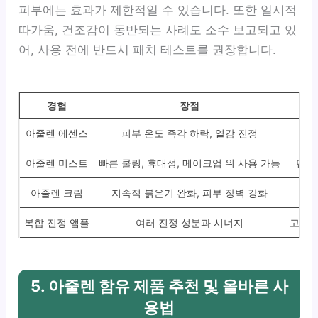
피부에는 효과가 제한적일 수 있습니다. 또한 일시적
따가움, 건조감이 동반되는 사례도 소수 보고되고 있
어, 사용 전에 반드시 패치 테스트를 권장합니다.
경험
장점
아줄렌 에센스
피부 온도 즉각 하락, 열감 진정
건조
아줄렌 미스트
빠른 쿨링, 휴대성, 메이크업 위 사용 가능
단독
아줄렌 크림
지속적 붉은기 완화, 피부 장벽 강화
일
복합 진정 앰플
여러 진정 성분과 시너지
고가,
5. 아줄렌 함유 제품 추천 및 올바른 사
용법