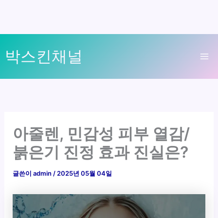
콘
박스킨채널
텐
Ma
츠
로
Me
건
너
뛰
아줄렌, 민감성 피부 열감/
기
붉은기 진정 효과 진실은?
글쓴이
admin
/
2025년 05월 04일