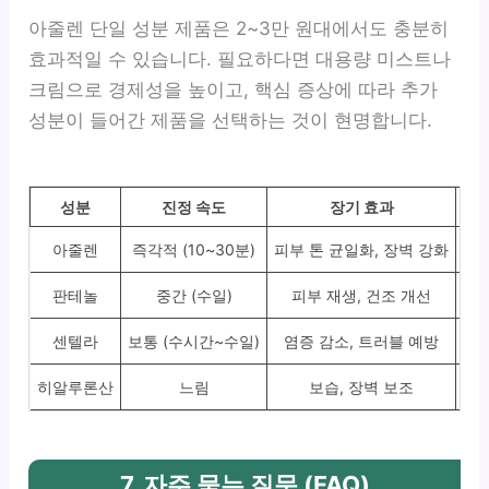
아줄렌 단일 성분 제품은 2~3만 원대에서도 충분히
효과적일 수 있습니다. 필요하다면 대용량 미스트나
크림으로 경제성을 높이고, 핵심 증상에 따라 추가
성분이 들어간 제품을 선택하는 것이 현명합니다.
성분
진정 속도
장기 효과
아줄렌
즉각적 (10~30분)
피부 톤 균일화, 장벽 강화
저농
판테놀
중간 (수일)
피부 재생, 건조 개선
센텔라
보통 (수시간~수일)
염증 감소, 트러블 예방
히알루론산
느림
보습, 장벽 보조
7. 자주 묻는 질문 (FAQ)