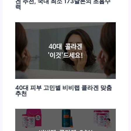
겐 추천, 국내 최소 173달톤의 초흡수
력
40대 피부 고민별 비비랩 콜라겐 맞춤
추천