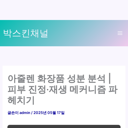
콘
박스킨채널
텐
Ma
츠
로
Me
건
너
뛰
아줄렌 화장품 성분 분석 |
기
피부 진정·재생 메커니즘 파
헤치기
글쓴이
admin
/
2025년 05월 17일