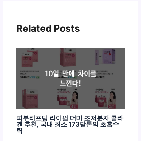
Related Posts
피부리프팅 라이필 더마 초저분자 콜라
겐 추천, 국내 최소 173달톤의 초흡수
력