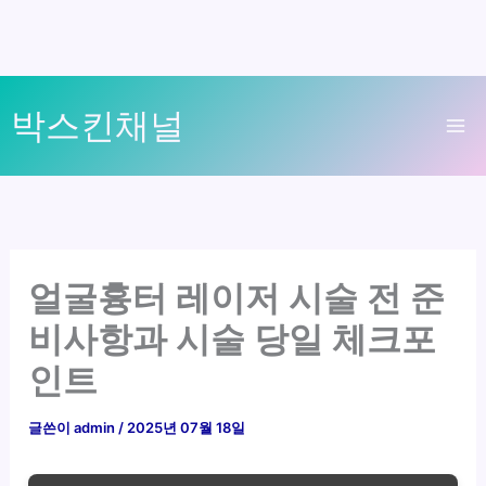
콘
박스킨채널
텐
Ma
츠
로
Me
건
너
뛰
얼굴흉터 레이저 시술 전 준
기
비사항과 시술 당일 체크포
인트
글쓴이
admin
/
2025년 07월 18일