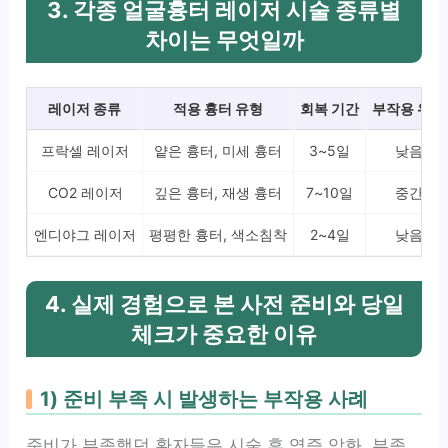
3. 각종 얼굴흉터 레이저 시술 종류별
차이는 무엇일까
레이저 종류
적용 흉터 유형
회복 기간
부작용 위험
프락셀 레이저
얕은 흉터, 미세 흉터
3~5일
낮음
CO2 레이저
깊은 흉터, 재생 흉터
7~10일
중간
엔디야그 레이저
평평한 흉터, 색소침착
2~4일
낮음
4. 실제 경험으로 본 사전 준비와 당일
체크가 중요한 이유
1) 준비 부족 시 발생하는 부작용 사례
준비가 부족했던 환자들은 시술 후 염증 악화, 부종