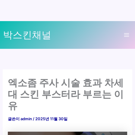
콘
박스킨채널
텐
Ma
츠
로
Me
건
너
뛰
엑소좀 주사 시술 효과 차세
기
대 스킨 부스터라 부르는 이
유
글쓴이
admin
/
2025년 11월 30일