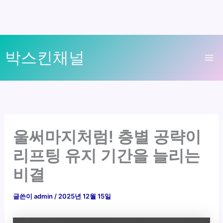
콘
박스킨채널
텐
Ma
츠
로
Me
건
너
뛰
울써마지처럼! 층별 공략이
기
리프팅 유지 기간을 늘리는
비결
글쓴이
admin
/
2025년 12월 15일