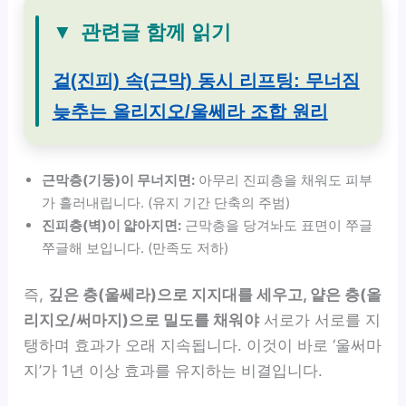
▼
관련글 함께 읽기
겉(진피) 속(근막) 동시 리프팅: 무너짐
늦추는 올리지오/울쎄라 조합 원리
근막층(기둥)이 무너지면:
아무리 진피층을 채워도 피부
가 흘러내립니다. (유지 기간 단축의 주범)
진피층(벽)이 얇아지면:
근막층을 당겨놔도 표면이 쭈글
쭈글해 보입니다. (만족도 저하)
즉,
깊은 층(울쎄라)으로 지지대를 세우고, 얕은 층(올
리지오/써마지)으로 밀도를 채워야
서로가 서로를 지
탱하며 효과가 오래 지속됩니다. 이것이 바로 ‘울써마
지’가 1년 이상 효과를 유지하는 비결입니다.