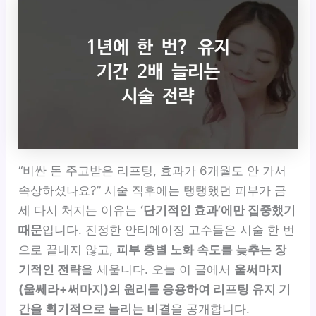
“비싼 돈 주고받은 리프팅, 효과가 6개월도 안 가서
속상하셨나요?” 시술 직후에는 탱탱했던 피부가 금
세 다시 처지는 이유는
‘단기적인 효과’에만 집중했기
때문
입니다. 진정한 안티에이징 고수들은 시술 한 번
으로 끝내지 않고,
피부 층별 노화 속도를 늦추는 장
기적인 전략
을 세웁니다. 오늘 이 글에서
울써마지
(울쎄라+써마지)의 원리를 응용하여 리프팅 유지 기
간을 획기적으로 늘리는 비결
을 공개합니다.