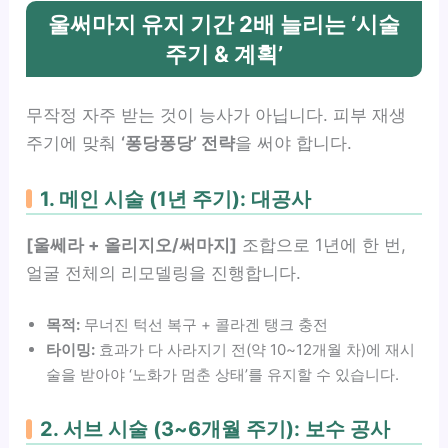
울써마지 유지 기간 2배 늘리는 ‘시술
주기 & 계획’
무작정 자주 받는 것이 능사가 아닙니다. 피부 재생
주기에 맞춰
‘퐁당퐁당’ 전략
을 써야 합니다.
1. 메인 시술 (1년 주기): 대공사
[울쎄라 + 올리지오/써마지]
조합으로 1년에 한 번,
얼굴 전체의 리모델링을 진행합니다.
목적:
무너진 턱선 복구 + 콜라겐 탱크 충전
타이밍:
효과가 다 사라지기 전(약 10~12개월 차)에 재시
술을 받아야 ‘노화가 멈춘 상태’를 유지할 수 있습니다.
2. 서브 시술 (3~6개월 주기): 보수 공사