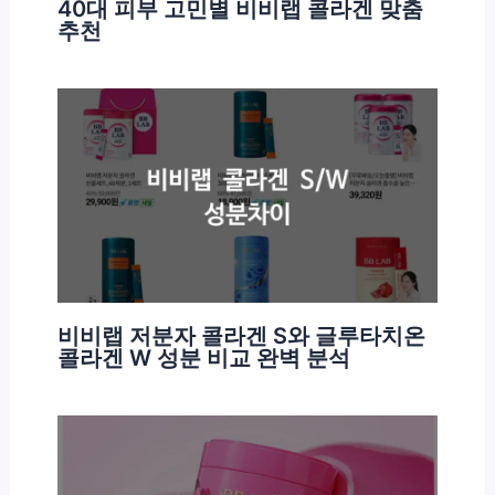
40대 피부 고민별 비비랩 콜라겐 맞춤
추천
비비랩 저분자 콜라겐 S와 글루타치온
콜라겐 W 성분 비교 완벽 분석