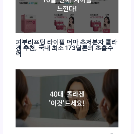
피부리프팅 라이필 더마 초저분자 콜라
겐 추천, 국내 최소 173달톤의 초흡수
력