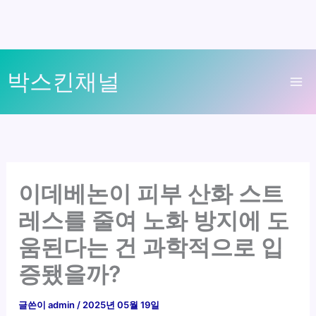
콘
박스킨채널
텐
Ma
츠
로
Me
건
너
뛰
이데베논이 피부 산화 스트
기
레스를 줄여 노화 방지에 도
움된다는 건 과학적으로 입
증됐을까?
글쓴이
admin
/
2025년 05월 19일