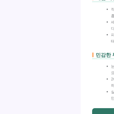
적
다
민감한 
눈
요
2
하
실