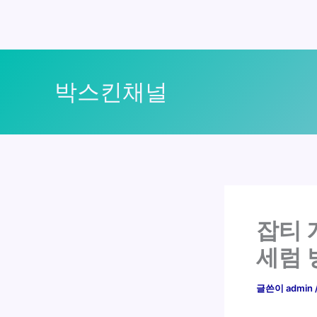
콘
텐
박스킨채널
츠
로
건
너
뛰
기
잡티 
세럼 
글쓴이
admin