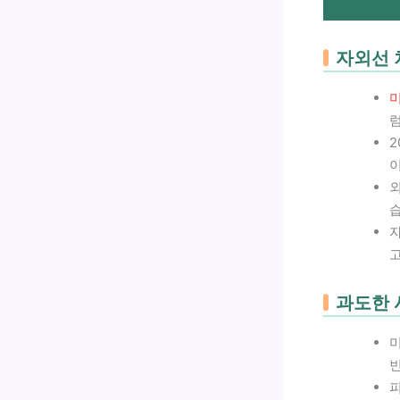
자외선 
이
외
과도한 
미
피