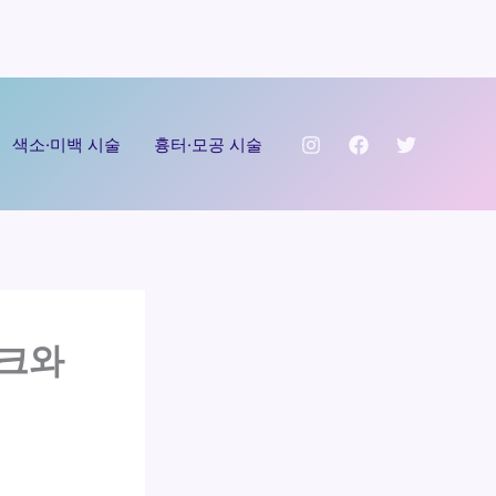
색소·미백 시술
흉터·모공 시술
스크와