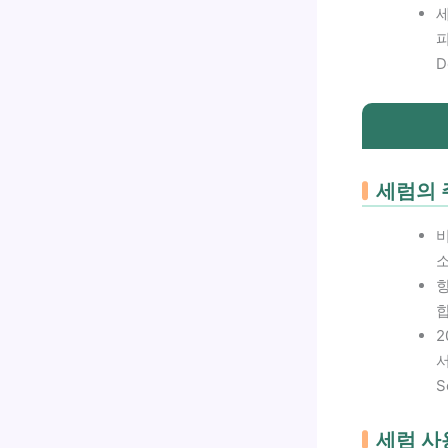
세
피
D
세럼의 
비
2
서
S
세럼 사