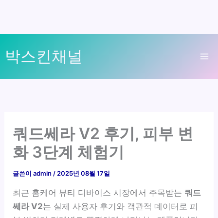
콘
박스킨채널
텐
Ma
츠
로
Me
건
너
뛰
쿼드쎄라 V2 후기, 피부 변
기
화 3단계 체험기
글쓴이
admin
/
2025년 08월 17일
최근 홈케어 뷰티 디바이스 시장에서 주목받는
쿼드
쎄라 V2
는 실제 사용자 후기와 객관적 데이터로 피