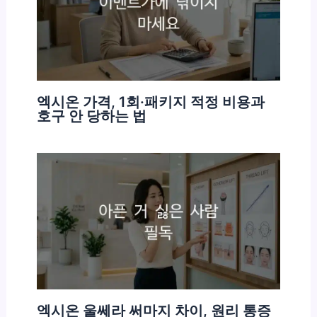
엑시온 가격, 1회·패키지 적정 비용과
호구 안 당하는 법
엑시온 울쎄라 써마지 차이, 원리 통증