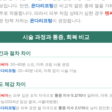
보입니다. 반면,
온다리프팅
은 비교적 얕은 층에 열을 가
위주로 작용합니다. 따라서 피부 처짐 상태가 심한 경우
텐
벼운 탄력 저하는
온다리프팅
이 권장됩니다.
시술 과정과 통증, 회복 비교
간과 절차 차이
텐써마
: 30~60분 소요, 마취 크림 사용 권장
온다리프팅
: 20~40분 내외, 마취 없이 시술 가능
도 체감 차이
텐써마
는 피부 깊은 조직 자극으로
통증 지수 5.2/10
에 달하며, 마취 
능(2024년 임상 결과, 서울대병원).
온다리프팅
은 피부 표면 열 자극으로
통증 지수 2.1/10
로 낮아 편안한