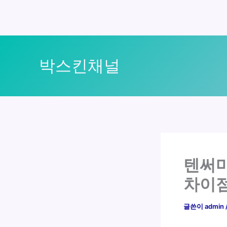
콘
텐
박스킨채널
츠
로
건
너
뛰
기
텐써마
차이
글쓴이
admin