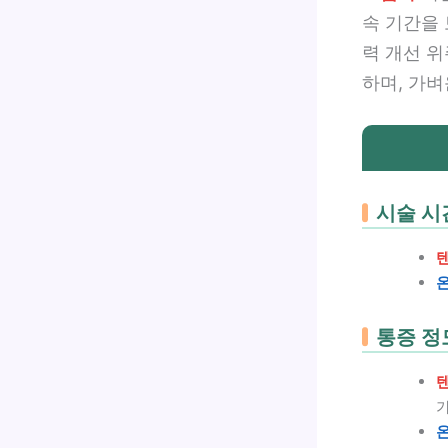
속 기간을 
력 개선 
하며, 가
시술 시
통증 정
가