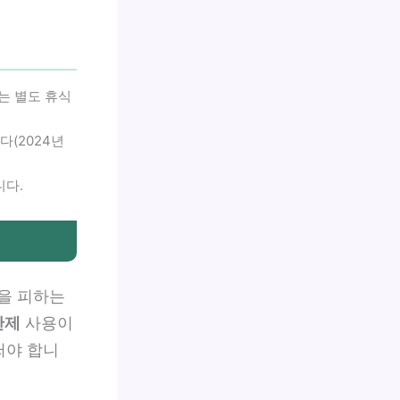
는 별도 휴식
다(2024년
니다.
을 피하는
단제
사용이
써야 합니