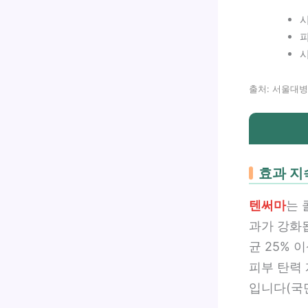
시
출처: 서울대병
효과 지
텐써마
는 
과가 강화됩
균 25% 
피부 탄력 
입니다(국민