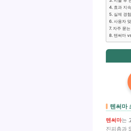
시술 후 
효과 지속
실제 경험
사용자 맞
자주 묻는 
텐써마 v
텐써마 
텐써마
는
진피층과 