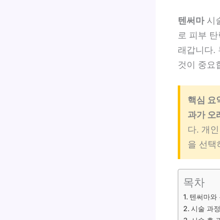
텐써마
시술
로 피부 
래갑니다.
것이 중요
핵심 요
과가 오
다. 개
을 선택
목차
텐써마와 
시술 과정