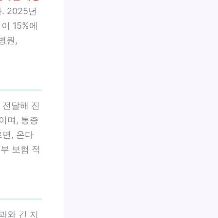
. 2025년
이 15%에
병원,
 전달해 진
이며, 통증
면, 온다
일부 보험 적
과와 긴 지