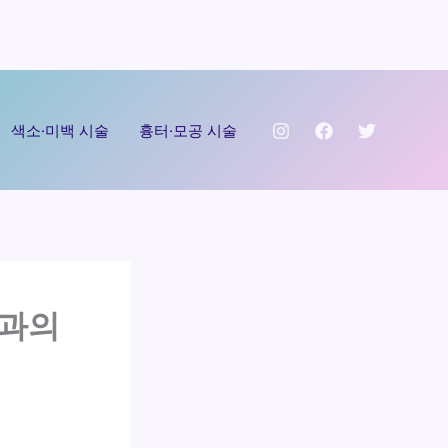
색소·미백 시술
흉터·모공 시술
팅과의