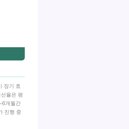
시 장기 효
개선율은 평
3~6개월간
가 진행 중