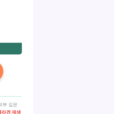
피부 깊은
콜라겐 재생