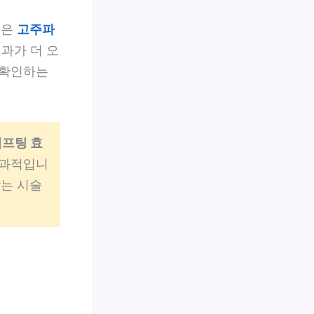
팅
은
고주파
과가 더 오
 확인하는
리프팅 효
효과적입니
맞는 시술