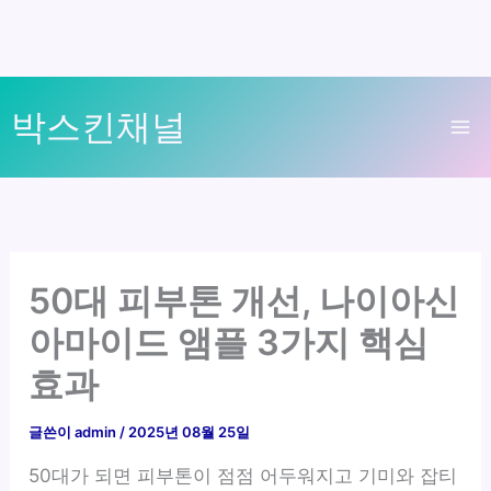
콘
박스킨채널
텐
Ma
츠
로
Me
건
너
뛰
50대 피부톤 개선, 나이아신
기
아마이드 앰플 3가지 핵심
효과
글쓴이
admin
/
2025년 08월 25일
50대가 되면 피부톤이 점점 어두워지고 기미와 잡티