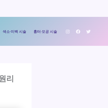
색소·미백 시술
흉터·모공 시술
 원리