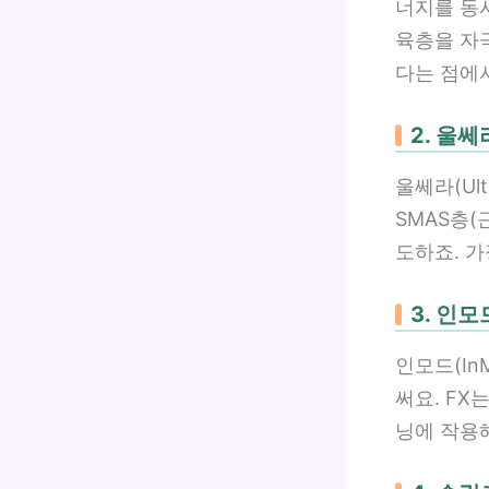
너지를 동시
육층을 자
다는 점에서
2. 울
울쎄라(Ul
SMAS층(
도하죠. 
3. 인
인모드(In
써요. FX
닝에 작용