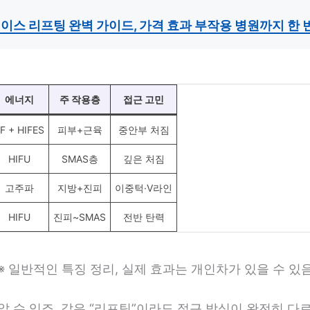
페이스 리프팅 완벽 가이드, 가격 효과 부작용 병원까지 한 
에너지
주 작용층
접근 고민
F + HIFES
피부+근육
중안부 처짐
HIFU
SMAS층
깊은 처짐
고주파
지방+진피
이중턱·V라인
HIFU
진피~SMAS
전반 탄력
※ 일반적인 특징 정리, 실제 효과는 개인차가 있을 수 있
알 수 있죠. 같은 “리프팅”이라도 접근 방식이 완전히 다