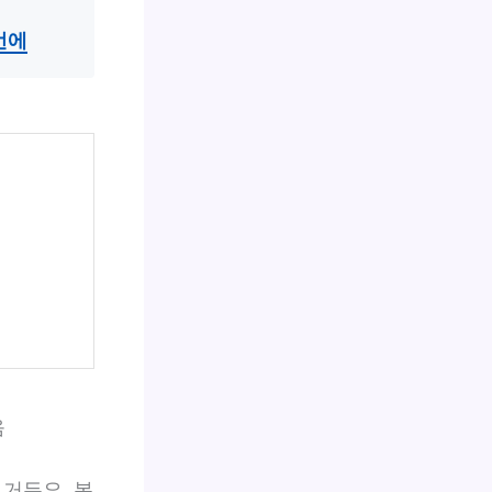
번에
음
르거든요. 본