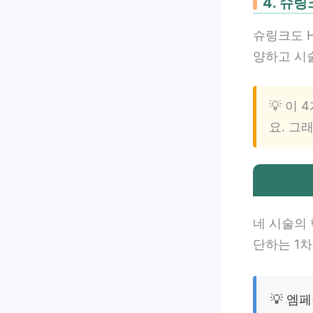
4. 슈
슈링크도 H
양하고 시
💡 이
요. 그
네 시술의
단하는 1차
💡 엠