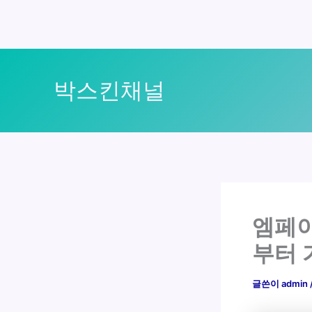
콘
텐
박스킨채널
츠
로
건
너
뛰
기
엠페이
부터 
글쓴이
admin