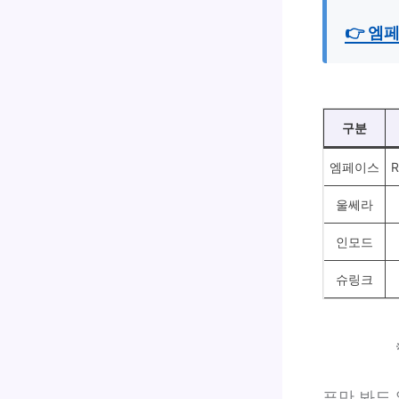
👉 엠
구분
엠페이스
R
울쎄라
인모드
슈링크
표만 봐도 