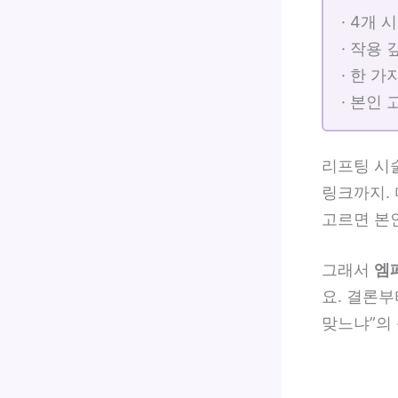
· 4개
· 작용
· 한 
· 본인
리프팅 시술
링크까지.
고르면 본인
그래서
엠
요. 결론부
맞느냐”의