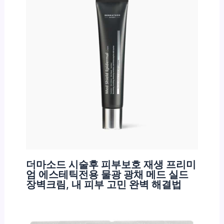
더마소드 시술후 피부보호 재생 프리미
엄 에스테틱전용 물광 광채 메드 실드
장벽크림, 내 피부 고민 완벽 해결법