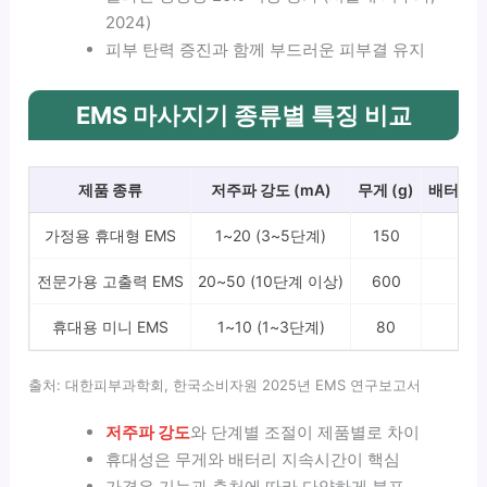
2024)
피부 탄력 증진과 함께 부드러운 피부결 유지
EMS 마사지기 종류별 특징 비교
제품 종류
저주파 강도 (mA)
무게 (g)
배터리 시
가정용 휴대형 EMS
1~20 (3~5단계)
150
6
전문가용 고출력 EMS
20~50 (10단계 이상)
600
1
휴대용 미니 EMS
1~10 (1~3단계)
80
4
출처: 대한피부과학회, 한국소비자원 2025년 EMS 연구보고서
저주파 강도
와 단계별 조절이 제품별로 차이
휴대성은 무게와 배터리 지속시간이 핵심
가격은 기능과 출처에 따라 다양하게 분포