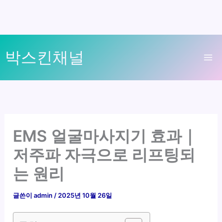
콘
박스킨채널
텐
Ma
츠
로
Me
건
너
뛰
EMS 얼굴마사지기 효과｜
기
저주파 자극으로 리프팅되
는 원리
글쓴이
admin
/
2025년 10월 26일