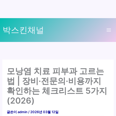
콘
박스킨채널
텐
Ma
츠
로
Me
건
너
뛰
모낭염 치료 피부과 고르는
기
법 | 장비·전문의·비용까지
확인하는 체크리스트 5가지
(2026)
글쓴이
admin
/
2026년 03월 12일