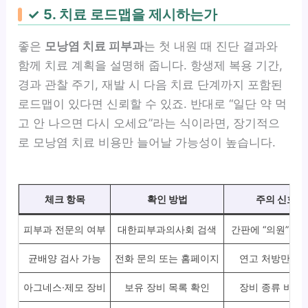
✓ 5. 치료 로드맵을 제시하는가
좋은
모낭염 치료 피부과
는 첫 내원 때 진단 결과와
함께 치료 계획을 설명해 줍니다. 항생제 복용 기간,
경과 관찰 주기, 재발 시 다음 치료 단계까지 포함된
로드맵이 있다면 신뢰할 수 있죠. 반대로 “일단 약 먹
고 안 나으면 다시 오세요”라는 식이라면, 장기적으
로 모낭염 치료 비용만 늘어날 가능성이 높습니다.
체크 항목
확인 방법
주의 신호
피부과 전문의 여부
대한피부과의사회 검색
간판에 “의원”만 
균배양 검사 가능
전화 문의 또는 홈페이지
연고 처방만 반
아그네스·제모 장비
보유 장비 목록 확인
장비 종류 비공