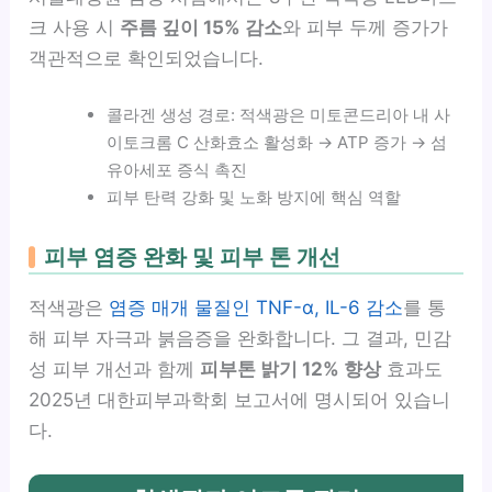
크 사용 시
주름 깊이 15% 감소
와 피부 두께 증가가
객관적으로 확인되었습니다.
콜라겐 생성 경로: 적색광은 미토콘드리아 내 사
이토크롬 C 산화효소 활성화 → ATP 증가 → 섬
유아세포 증식 촉진
피부 탄력 강화 및 노화 방지에 핵심 역할
피부 염증 완화 및 피부 톤 개선
적색광은
염증 매개 물질인 TNF-α, IL-6 감소
를 통
해 피부 자극과 붉음증을 완화합니다. 그 결과, 민감
성 피부 개선과 함께
피부톤 밝기 12% 향상
효과도
2025년 대한피부과학회 보고서에 명시되어 있습니
다.