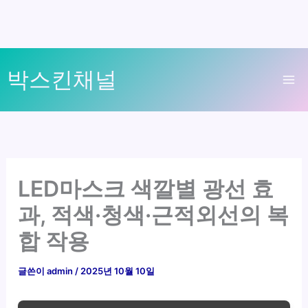
콘
박스킨채널
텐
Ma
츠
로
Me
건
너
뛰
LED마스크 색깔별 광선 효
기
과, 적색·청색·근적외선의 복
합 작용
글쓴이
admin
/
2025년 10월 10일