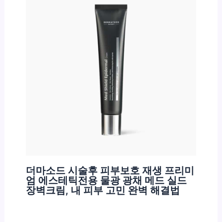
더마소드 시술후 피부보호 재생 프리미
엄 에스테틱전용 물광 광채 메드 실드
장벽크림, 내 피부 고민 완벽 해결법