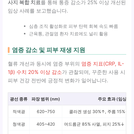
사지 복합 치료
를 통해 통증 감소가 25% 이상 개선된
임상 사례를 보고했습니다.
심층 조직 활성화로 피부 탄력 회복 속도 빠름
근육통, 관절염 환자 치료에도 널리 활용
염증 감소 및 피부 재생 지원
혈류 개선과 동시에 염증 부위의
염증 지표(CRP, IL-
1β) 수치 20% 이상 감소
가 관찰되며, 꾸준한 사용 시
피부 건강 전반에 긍정적 변화가 일어납니다.
광선 종류
파장 범위 (nm)
주요 효과 (임상 수
적색광
620~750
콜라겐 생성 30%↑, 주름 15%↓ (
청색광
405~420
여드름균 85% 사멸, 피지 25%↓ (FD