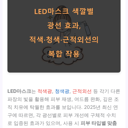
LED마스크
는
적색광
,
청색광
,
근적외선
등 각기 다른
파장의 빛을 활용해 피부 재생, 여드름 완화, 깊은 조
직 치유에 탁월한 효과를 보입니다. 2025년 최신 연
구에 따르면, 각 광선별로 피부 개선에 구체적 수치
로 입증된 효과가 있으며, 사용 시
피부 타입별 맞춤