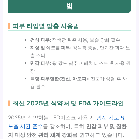
법
피부 타입별 맞춤 사용법
건성 피부:
적색광 위주 사용, 보습 강화 필수
지성 및 여드름 피부:
청색광 중심, 단기간 과다 노
출 주의
민감 피부:
광 강도 낮추고 패치 테스트 후 사용 권
장
특정 피부질환(건선, 아토피):
전문가 상담 후 사
용 필수
최신 2025년 식약처 및 FDA 가이드라인
2025년 식약처는 LED마스크 사용 시
광선 강도 및
노출 시간 준수
를 강조하며, 특히
민감 피부 및 질환
자 대상 안전 관리 체계 강화
를 권고하고 있습니다.