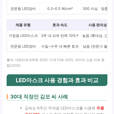
전문용 LED장비
0.2~0.5 W/cm²
300 이상
맞춤 프
제품 유형
효과 속도
사용 편의성
가정용 LED마스크
3주 내 피부 탄력 10%↑
높음 (휴대성, 간편)
전문용 LED장비
수일~수주 내 빠른 효과
낮음 (전문가 필수)
출처: 대한피부과학회 2025, 미국 FDA 2025, 네이버 쇼핑 리뷰 종
합(2025)
LED마스크 사용 경험과 효과 비교
30대 직장인 김모 씨 사례
김씨는 6주간 적색광 LED마스크를 사용해
주름