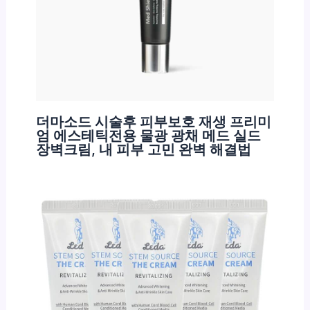
더마소드 시술후 피부보호 재생 프리미
엄 에스테틱전용 물광 광채 메드 실드
장벽크림, 내 피부 고민 완벽 해결법