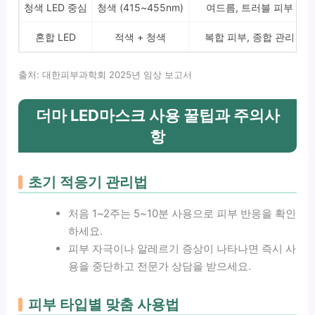
청색 LED 중심
청색 (415~455nm)
여드름, 트러블 피부
혼합 LED
적색 + 청색
복합 피부, 종합 관리
출처: 대한피부과학회 2025년 임상 보고서
더마 LED마스크 사용 꿀팁과 주의사
항
초기 적응기 관리법
처음 1~2주는 5~10분 사용으로 피부 반응을 확인
하세요.
피부 자극이나 알레르기 증상이 나타나면 즉시 사
용을 중단하고 전문가 상담을 받으세요.
피부 타입별 맞춤 사용법