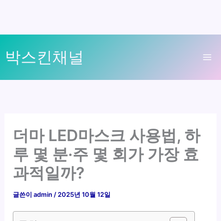
콘
박스킨채널
텐
Ma
츠
로
Me
건
너
뛰
더마 LED마스크 사용법, 하
기
루 몇 분·주 몇 회가 가장 효
과적일까?
글쓴이
admin
/
2025년 10월 12일