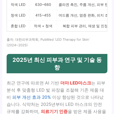
적색 LED
630~660
콜라겐 촉진, 주름 개선, 피부 탄력
청색 LED
415~455
여드름 개선, 염증 완화, 피지 조절
혼합 LED
적색 + 청색
복합 피부 관리, 재생 및 진정
출처: 대한피부과학회, PubMed ‘LED Therapy for Skin’
(2024~2025)
2025년 최신 피부과 연구 및 기술 동
향
최근 연구에 따르면 AI 기반
더마 LED마스크
는 피부
분석 후 맞춤형 LED 빛 파장을 조절해 기존 제품 대
비
피부 개선 효과 20%
이상 향상된 것으로 나타났
습니다. 식약처는 2025년부터 LED 마스크의 안전
규제를 강화하며,
의료기기 인증
을 받은 제품 사용을