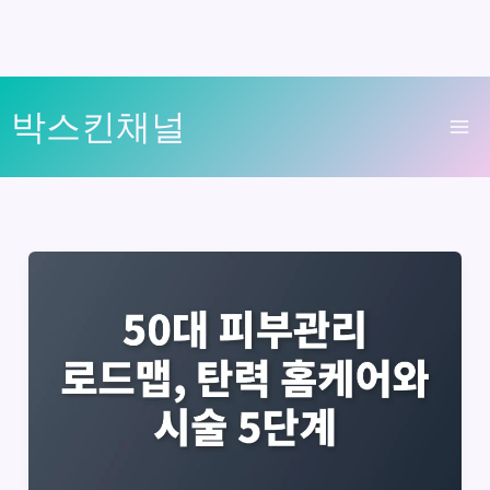
콘
박스킨채널
텐
Ma
츠
로
Me
건
너
뛰
기