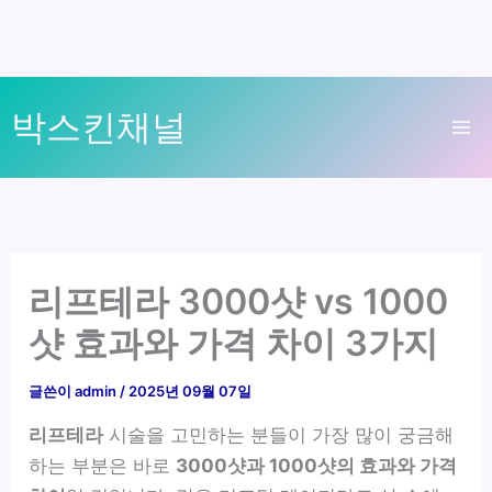
콘
박스킨채널
텐
Ma
츠
로
Me
건
너
뛰
리프테라 3000샷 vs 1000
기
샷 효과와 가격 차이 3가지
글쓴이
admin
/
2025년 09월 07일
리프테라
시술을 고민하는 분들이 가장 많이 궁금해
하는 부분은 바로
3000샷과 1000샷의 효과와 가격