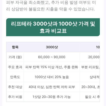
피부 자극을 최소화했고, 추가 비용 발생 여부도 미
리 상담받아 불필요한 지출을 막을 수 있었습니다.
리프테라 3000샷과 1000샷 가격 및
효과 비교표
항목
3000샷
1000
가격 (원)
60,000 ~ 90,000
20,000 ~ 
주요 효과
피부 탄력 15% 이상 개선, 주름 완화
부분 리프팅, 국
만족도
1000샷 대비 20% 높음
상대적으로
추천 대상
40대 이상, 심한 탄력 저하 피부
20~30대, 초기
추가 비용
1샷당 20~30원 추가 가능
필요 시 추가 